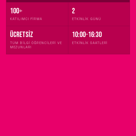
100
+
2
KATILIMCI FIRMA
ETKINLIK GÜNÜ
ÜCRETSİZ
10:00
–
16:30
TÜM BİLGİ ÖĞRENCILERI VE
ETKINLIK SAATLERI
MEZUNLARI