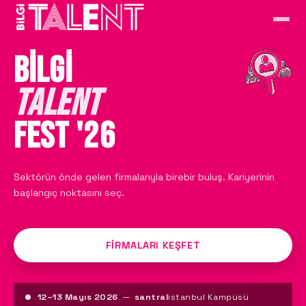
BİLGİ
TALENT
FEST '26
Sektörün önde gelen firmalarıyla birebir buluş. Kariyerinin
başlangıç noktasını seç.
FIRMALARI KEŞFET
12–13 Mayıs 2026
—
santral
istanbul Kampüsü